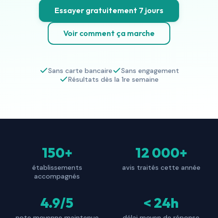
Essayer gratuitement 7 jours
Voir comment ça marche
Sans carte bancaire
Sans engagement
Résultats dès la 1re semaine
150+
12 000+
établissements
avis traités cette année
accompagnés
4.9/5
< 24h
note moyenne maintenue
délai moyen de réponse